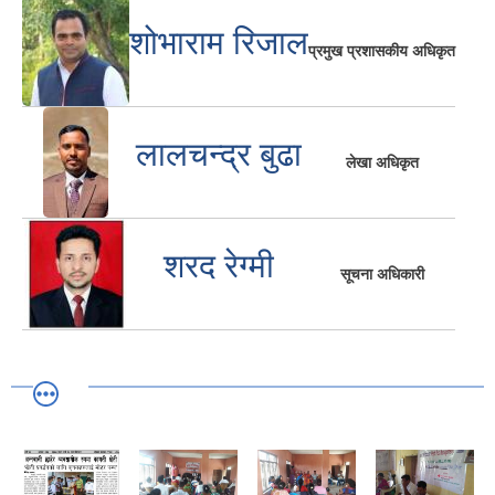
शोभाराम रिजाल
प्रमुख प्रशासकीय अधिकृत
लालचन्द्र बुढा
लेखा अधिकृत
शरद रेग्मी
सूचना अधिकारी