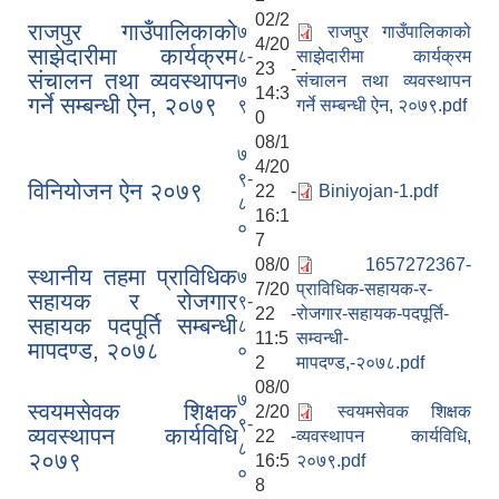
02/2
राजपुर गाउँपालिकाको
७
राजपुर गाउँपालिकाको
4/20
साझेदारीमा कार्यक्रम
८-
साझेदारीमा कार्यक्रम
23 -
संचालन तथा व्यवस्थापन
७
संचालन तथा व्यवस्थापन
14:3
गर्ने सम्बन्धी ऐन, २०७९
९
गर्ने सम्बन्धी ऐन, २०७९.pdf
0
08/1
७
4/20
९-
विनियोजन ऐन २०७९
22 -
Biniyojan-1.pdf
८
16:1
०
7
08/0
1657272367-
स्थानीय तहमा प्राविधिक
७
7/20
प्राविधिक-सहायक-र-
सहायक र रोजगार
९-
22 -
रोजगार-सहायक-पदपूर्ति-
सहायक पदपूर्ति सम्बन्धी
८
11:5
सम्वन्धी-
मापदण्ड, २०७८
०
2
मापदण्ड,-२०७८.pdf
08/0
७
स्वयमसेवक शिक्षक
2/20
स्वयमसेवक शिक्षक
९-
व्यवस्थापन कार्यविधि
22 -
व्यवस्थापन कार्यविधि,
८
२०७९
16:5
२०७९.pdf
०
8