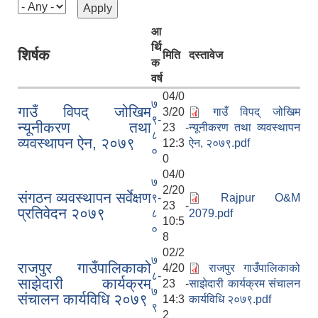
आ
र्थि
शिर्षक
मिति
दस्तावेज
क
वर्ष
04/0
७
गाउँ विपद् जोखिम
3/20
गाउँ विपद् जोखिम
९-
न्यूनीकरण तथा
23 -
न्यूनीकरण तथा व्यवस्थापन
८
व्यवस्थापन ऐन, २०७९
12:3
ऐन, २०७९.pdf
०
0
04/0
७
2/20
संगठन व्यवस्थापन सर्वेक्षण
९-
Rajpur O&M
23 -
प्रतिवेदन २०७९
८
2079.pdf
10:5
०
8
02/2
७
राजपुर गाउँपालिकाको
4/20
राजपुर गाउँपालिकाको
८-
साझेदारी कार्यक्रम
23 -
साझेदारी कार्यक्रम संचालन
७
संचालन कार्यविधि २०७९
14:3
कार्यविधि २०७९.pdf
९
2