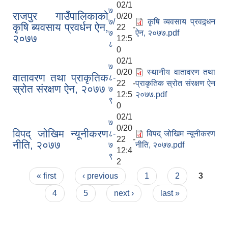
02/1
७
राजपुर गाउँपालिकाको
0/20
७/
कृषि व्यवसाय प्रवद्र्धन
कृषि ब्यवसाय प्रवर्धन ऐन,
22 -
७
ऐन, २०७७.pdf
२०७७
12:5
८
0
02/1
७
0/20
स्थानीय वातावरण तथा
वातावरण तथा प्राकृतिक
८-
22 -
प्राकृतिक स्रोत संरक्षण ऐन
स्रोत संरक्षण ऐन, २०७७
७
12:5
२०७७.pdf
९
0
02/1
७
0/20
विपद् जोखिम न्यूनीकरण
८-
विपद् जोखिम न्यूनीकरण
22 -
नीति, २०७७
७
नीति, २०७७.pdf
12:4
९
2
Pages
« first
‹ previous
1
2
3
4
5
next ›
last »