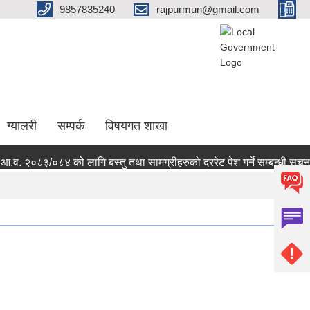
9857835240
rajpurmun@gmail.com
ग्यालरी
सम्पर्क
विषयगत शाखा
व. २०८३/०८४ को लागि बस्तु तथा सामग्रीहरुको दररेट पेश गर्ने सम्बन्धी सूचना 