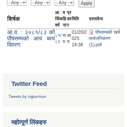
आ
म
प्र
शिर्षक
र्थिक
हि
का
मिति
दस्तावेज
वर्ष
ना
र
आ.व. : २०८१/८२ को
01/20/2
पौषसम्मको खर्च
८१/
मा
आ
पौषसम्मको आय ब्यय
025 -
सार्वजनिकरण
८२
घ
य
विवरण
14:38
(1).pdf
Twitter Feed
Tweets by rajpurmun
महोत्पूर्ण लिंकहरु