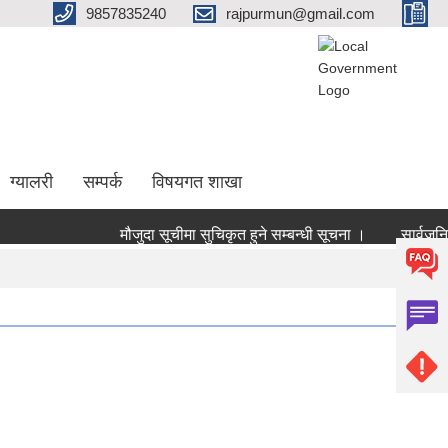
9857835240
rajpurmun@gmail.com
ग्यालरी
सम्पर्क
विषयगत शाखा
मौजुदा सूचीमा सुचिकृत हुने सम्बन्धी सूचना ।
सार्वजनिक 