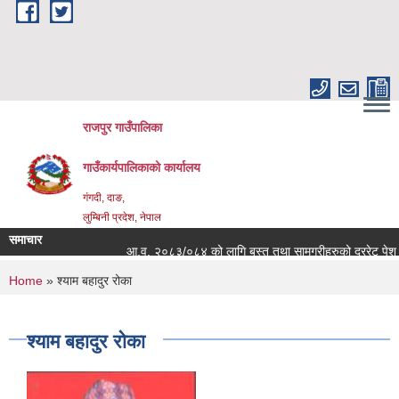
Skip to main content
राजपुर गाउँपालिका
गाउँकार्यपालिकाको कार्यालय
गंगदी, दाङ,
लुम्बिनी प्रदेश, नेपाल
समाचार
आ.व. २०८३/०८४ को लागि बस्तु तथा सामग्रीहरुको दररेट पेश गर्
You are here
Home
» श्याम बहादुर रोका
श्याम बहादुर रोका