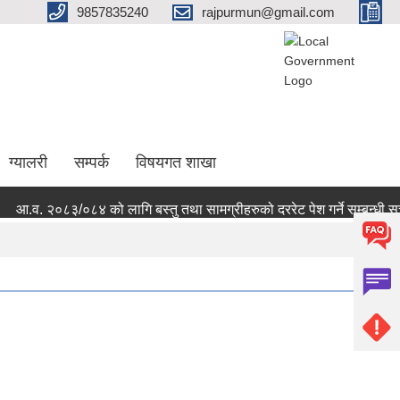
9857835240
rajpurmun@gmail.com
ग्यालरी
सम्पर्क
विषयगत शाखा
आ.व. २०८३/०८४ को लागि बस्तु तथा सामग्रीहरुको दररेट पेश गर्ने सम्बन्धी सूच