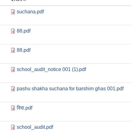
suchana.pdf
88.pdf
88.pdf
school_audit_notice 001 (1).pdf
pashu shakha suchana for barshim ghas 001.pdf
विदा.pdf
school_audit.pdf