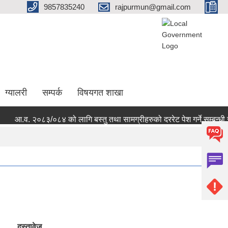
9857835240
rajpurmun@gmail.com
ग्यालरी
सम्पर्क
विषयगत शाखा
आ.व. २०८३/०८४ को लागि बस्तु तथा सामग्रीहरुको दररेट पेश गर्ने सम्बन्धी स
दस्तावेज