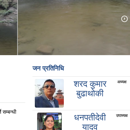
जन प्रतिनिधि
शरद कुमार
अध्यक्ष
बुढाथोकी
 सम्बन्धी
धनपतीदेवी
उपाध्यक्ष
यादव