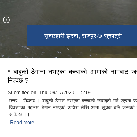
ऐतिहासिक शिव मन्दिर, राजपुर-३, खरदरिया
सुनछहारी झरना, राजपुर-७ सुनपत्री
मयुर ताल, राजपुर-६ खंग्रा नाका
* बाबुको ठेगाना नभएका बच्चाको आमाको नामबाट जन्म 
मिल्दछ ?
Submitted on:
Thu, 09/17/2020 - 15:19
उत्तर : मिल्दछ । बाबुको ठेगान नभएका बच्चाको जन्मदर्ता गर्न सूचना फ
विवरणको महलमा ठेगान नभएको व्यहोरा लेखि आमा सूचक बनि जन्मको घट
सकिन्छ ।।
Read more
about * बाबुको ठेगाना नभएका बच्चाको आमाको नामबाट जन्म द