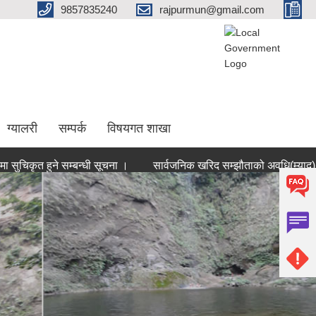
9857835240
rajpurmun@gmail.com
ग्यालरी
सम्पर्क
विषयगत शाखा
कृत हुने सम्बन्धी सूचना ।
सार्वजनिक खरिद सम्झौताको अवधि(म्याद) थप गर्ने